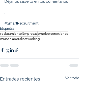
Déjanos saberlo en los comentarios
.
.
.
#SmartRecruitment
Etiquetas:
reclutamiento
Empresas
empleo
conexiones
mundolaboral
networking
Ver todo
Entradas recientes