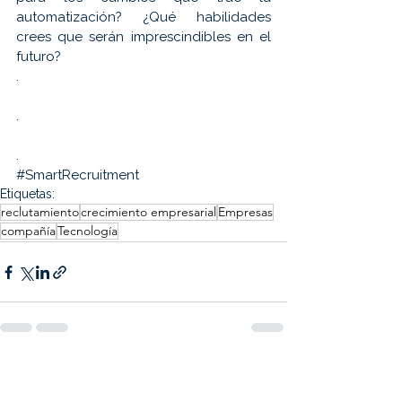
automatización? ¿Qué habilidades 
crees que serán imprescindibles en el 
futuro?
.
.
.
#SmartRecruitment
Etiquetas:
reclutamiento
crecimiento empresarial
Empresas
compañía
Tecnología
Ver todo
Entradas recientes