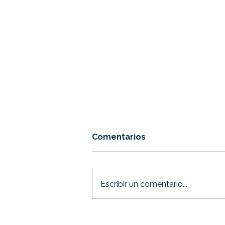
Comentarios
Escribir un comentario...
El costo invisible de jugar
siempre a la defensiva: