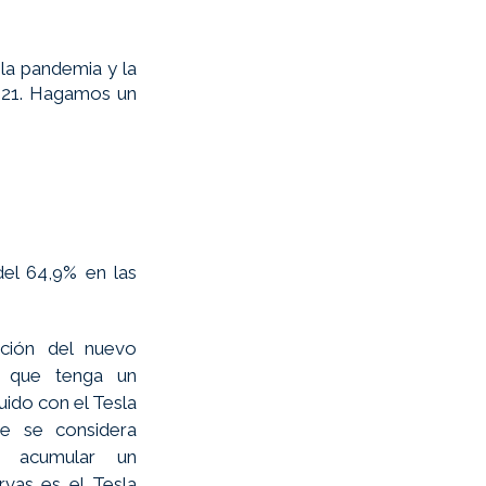
a pandemia y la 
21. Hagamos un 
l 64,9% en las 
ción del nuevo 
 que tenga un 
ido con el Tesla 
 se considera 
 acumular un 
vas es el Tesla 