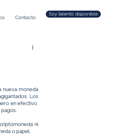
Soy talento disponible
os
Contacto
na nueva moneda 
agigantados. Los 
ero en efectivo, 
 pagos. 
criptomoneda ni 
neda o papel. 