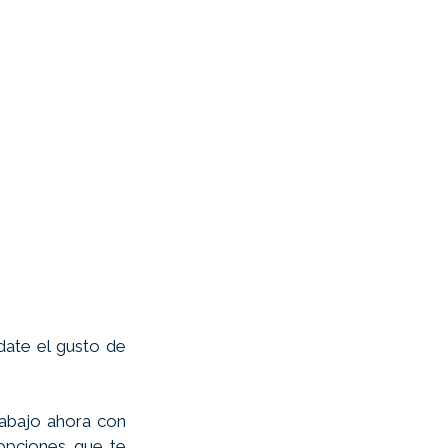
date el gusto de 
abajo ahora con 
opciones que te 