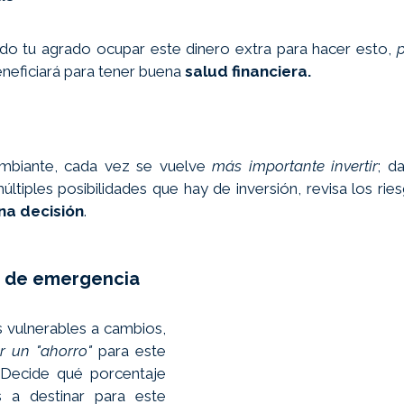
o tu agrado ocupar este dinero extra para hacer esto, 
p
eneficiará para tener buena 
salud financiera.
biante, cada vez se vuelve 
más importante invertir
; d
últiples posibilidades que hay de inversión, revisa los ries
na decisión
. 
do de emergencia
vulnerables a cambios, 
er un "ahorro"
 para este 
 Decide qué porcentaje 
 a destinar para este 