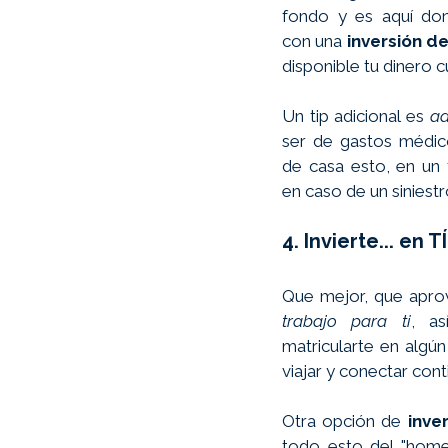
fondo y es aquí do
con una 
inversión de
disponible tu dinero c
Un tip adicional es 
ad
ser de gastos médic
de casa esto, en un 
en caso de un siniestr
4. Invierte... en TÍ
Que mejor, que aprov
trabajo para ti
, as
matricularte en algún
viajar y conectar con
Otra opción de 
inve
todo esto del "home 