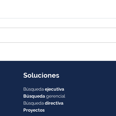
El error de fichar estrellas
Cuan
cuando lo que necesitas
lo q
es un equipo
debe
suc
Soluciones
Búsqueda
ejecutiva
Búsqueda
gerencial
Búsqueda
directiva
Proyectos