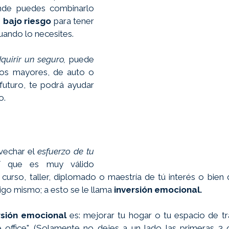
nde puedes combinarlo 
 bajo riesgo
 para tener 
uando lo necesites. 
quirir un seguro,
 puede 
os mayores, de auto o 
futuro, te podrá ayudar 
o. 
echar el 
esfuerzo de tu 
í que es muy válido 
 curso, taller, diplomado o maestría de tú interés o bien 
tigo mismo; a esto se le llama
 inversión emocional.
rsión emocional
 es: mejorar tu hogar o tu espacio de tr
office". (Solamente no dejes a un lado las primeras 3 