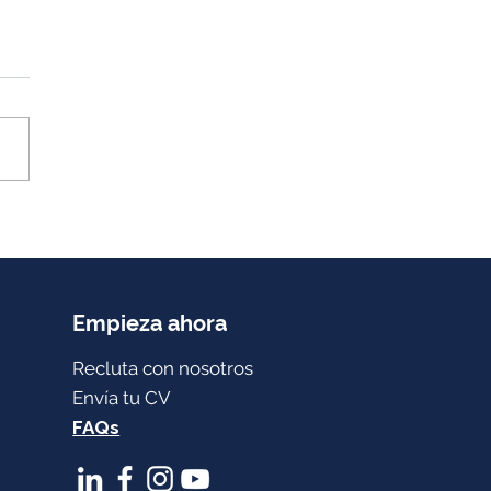
do el capitán se va:
ue toda empresa
ría aprender sobre
esión
Empieza ahora
Recluta con nosotros
Envía tu CV
FAQs