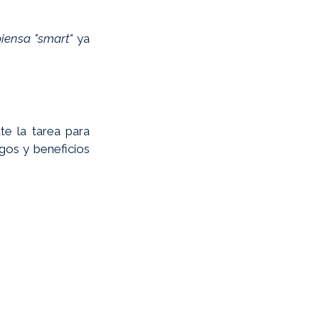
iensa "smart"
 ya 
ate la tarea para 
gos y beneficios 