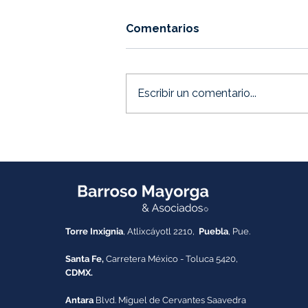
Comentarios
Escribir un comentario...
El costo invisible de jugar
siempre a la defensiva:
Decisiones Empresariales
Torre Inxignia
, Atlixcáyotl 2210,
Puebla
, Pue.
Santa Fe,
Carretera México - Toluca 5420,
CDMX.
Antara
Blvd. Miguel de Cervantes Saavedra