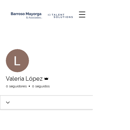
Más acciones
Administrador
Valeria López
0 seguidores
0 seguidos