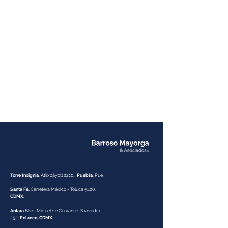
Torre Inxignia
, Atlixcáyotl 2210,
Puebla
, Pue.
Santa Fe,
Carretera México - Toluca 5420,
CDMX.
Antara
Blvd. Miguel de Cervantes Saavedra
252,
Polanco, CDMX.