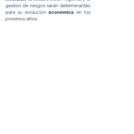
gestión de riesgos serán determinantes 
para su evolución 
económica 
en los 
próximos años.
.
.
.
#SmartRecruitment
Etiquetas:
reclutamiento
crecimiento empresarial
nearshoring
Noticias
mexico
Ver todo
Entradas recientes