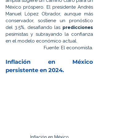
amplia sugiere un camino claro para un 
México próspero. El presidente Andrés 
Manuel López Obrador, aunque más 
conservador, sostiene un pronóstico 
del 3.5%, desafiando las 
predicciones 
pesimistas y subrayando la confianza 
en el modelo económico actual.
 Fuente: 
El economista.
Inflación 
en México 
persistente en 2024.
Inflación en México