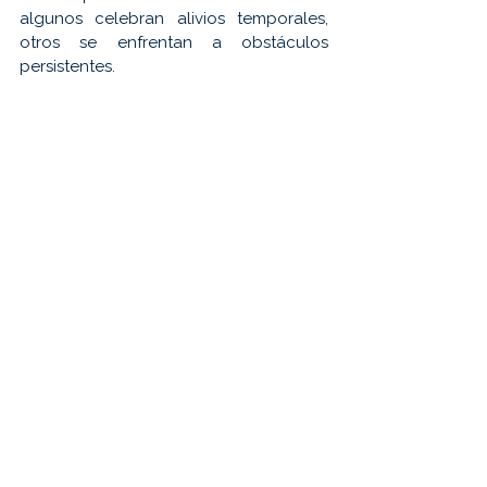
algunos celebran alivios temporales, 
otros se enfrentan a obstáculos 
persistentes.
.
.
.
Déjanos tus comentarios y comparte.
Etiquetas:
reclutamiento
nearshoring
Noticias
mexico
decisiones estratégicas